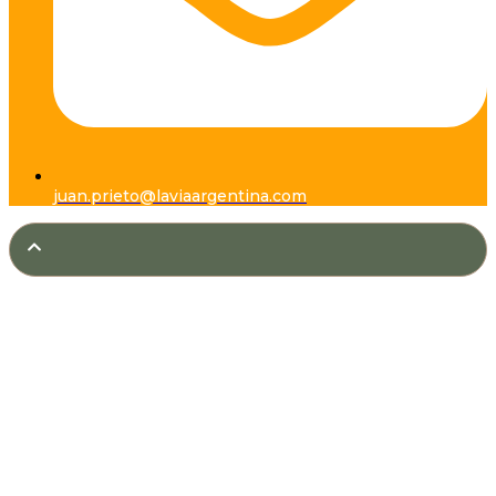
juan.prieto@laviaargentina.com